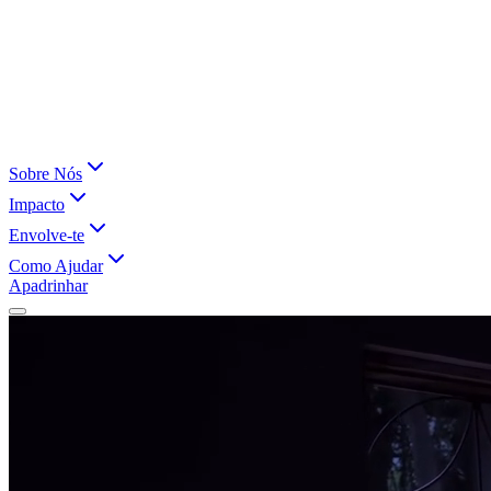
Sobre Nós
Impacto
Envolve-te
Como Ajudar
Apadrinhar